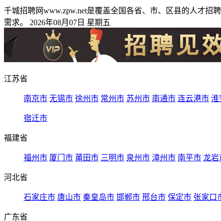
千城招聘网www.zpw.net是覆盖全国各省、市、区县的
需求。 2026年08月07日 星期五
江苏省
南京市
无锡市
徐州市
常州市
苏州市
南通市
连云港市
淮
宿迁市
福建省
福州市
厦门市
莆田市
三明市
泉州市
漳州市
南平市
龙岩
河北省
石家庄市
唐山市
秦皇岛市
邯郸市
邢台市
保定市
张家口
广东省