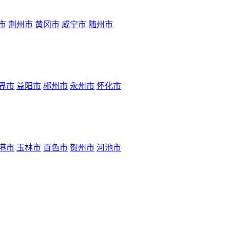
市
荆州市
黄冈市
咸宁市
随州市
界市
益阳市
郴州市
永州市
怀化市
港市
玉林市
百色市
贺州市
河池市