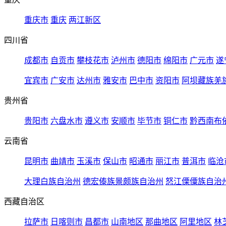
重庆市
重庆
两江新区
四川省
成都市
自贡市
攀枝花市
泸州市
德阳市
绵阳市
广元市
遂
宜宾市
广安市
达州市
雅安市
巴中市
资阳市
阿坝藏族羌
贵州省
贵阳市
六盘水市
遵义市
安顺市
毕节市
铜仁市
黔西南布
云南省
昆明市
曲靖市
玉溪市
保山市
昭通市
丽江市
普洱市
临沧
大理白族自治州
德宏傣族景颇族自治州
怒江傈僳族自治
西藏自治区
拉萨市
日喀则市
昌都市
山南地区
那曲地区
阿里地区
林