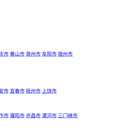
庆市
黄山市
滁州市
阜阳市
宿州市
安市
宜春市
抚州市
上饶市
作市
濮阳市
许昌市
漯河市
三门峡市