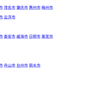
市
茂名市
肇庆市
惠州市
梅州市
市
云浮市
市
泰安市
威海市
日照市
莱芜市
市
舟山市
台州市
丽水市