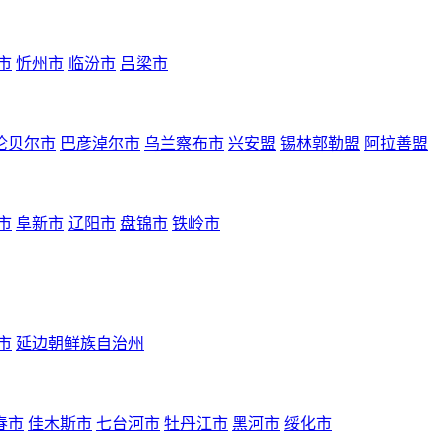
市
忻州市
临汾市
吕梁市
伦贝尔市
巴彦淖尔市
乌兰察布市
兴安盟
锡林郭勒盟
阿拉善盟
市
阜新市
辽阳市
盘锦市
铁岭市
市
延边朝鲜族自治州
春市
佳木斯市
七台河市
牡丹江市
黑河市
绥化市