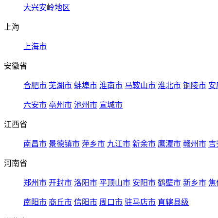
大兴安岭地区
上海
上海市
安徽省
合肥市
芜湖市
蚌埠市
淮南市
马鞍山市
淮北市
铜陵市
安
六安市
亳州市
池州市
宣城市
江西省
南昌市
景德镇市
萍乡市
九江市
新余市
鹰潭市
赣州市
吉
河南省
郑州市
开封市
洛阳市
平顶山市
安阳市
鹤壁市
新乡市
焦
南阳市
商丘市
信阳市
周口市
驻马店市
直辖县级