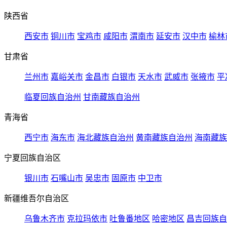
陕西省
西安市
铜川市
宝鸡市
咸阳市
渭南市
延安市
汉中市
榆林
甘肃省
兰州市
嘉峪关市
金昌市
白银市
天水市
武威市
张掖市
平
临夏回族自治州
甘南藏族自治州
青海省
西宁市
海东市
海北藏族自治州
黄南藏族自治州
海南藏族
宁夏回族自治区
银川市
石嘴山市
吴忠市
固原市
中卫市
新疆维吾尔自治区
乌鲁木齐市
克拉玛依市
吐鲁番地区
哈密地区
昌吉回族自