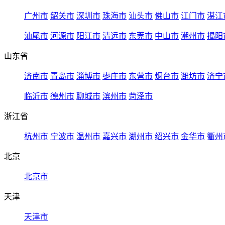
广州市
韶关市
深圳市
珠海市
汕头市
佛山市
江门市
湛江
汕尾市
河源市
阳江市
清远市
东莞市
中山市
潮州市
揭阳
山东省
济南市
青岛市
淄博市
枣庄市
东营市
烟台市
潍坊市
济宁
临沂市
德州市
聊城市
滨州市
菏泽市
浙江省
杭州市
宁波市
温州市
嘉兴市
湖州市
绍兴市
金华市
衢州
北京
北京市
天津
天津市