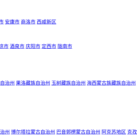
市
安康市
商洛市
西咸新区
凉市
酒泉市
庆阳市
定西市
陇南市
自治州
果洛藏族自治州
玉树藏族自治州
海西蒙古族藏族自治州
治州
博尔塔拉蒙古自治州
巴音郭楞蒙古自治州
阿克苏地区
克孜