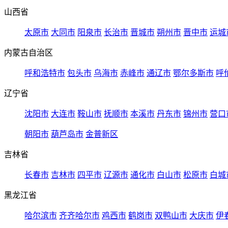
山西省
太原市
大同市
阳泉市
长治市
晋城市
朔州市
晋中市
运城
内蒙古自治区
呼和浩特市
包头市
乌海市
赤峰市
通辽市
鄂尔多斯市
呼
辽宁省
沈阳市
大连市
鞍山市
抚顺市
本溪市
丹东市
锦州市
营口
朝阳市
葫芦岛市
金普新区
吉林省
长春市
吉林市
四平市
辽源市
通化市
白山市
松原市
白城
黑龙江省
哈尔滨市
齐齐哈尔市
鸡西市
鹤岗市
双鸭山市
大庆市
伊