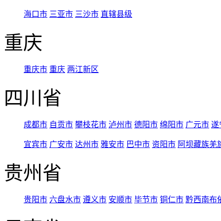
海口市
三亚市
三沙市
直辖县级
重庆
重庆市
重庆
两江新区
四川省
成都市
自贡市
攀枝花市
泸州市
德阳市
绵阳市
广元市
遂
宜宾市
广安市
达州市
雅安市
巴中市
资阳市
阿坝藏族羌
贵州省
贵阳市
六盘水市
遵义市
安顺市
毕节市
铜仁市
黔西南布