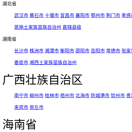
湖北省
武汉市
黄石市
十堰市
宜昌市
襄阳市
鄂州市
荆门市
孝感
恩施土家族苗族自治州
直辖县级
湖南省
长沙市
株洲市
湘潭市
衡阳市
邵阳市
岳阳市
常德市
张家
娄底市
湘西土家族苗族自治州
广西壮族自治区
南宁市
柳州市
桂林市
梧州市
北海市
防城港市
钦州市
贵
来宾市
崇左市
海南省