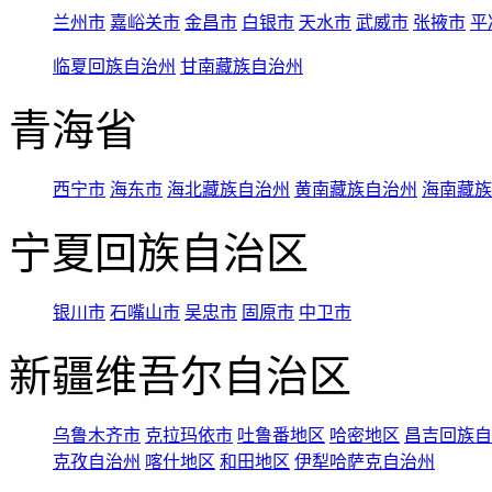
兰州市
嘉峪关市
金昌市
白银市
天水市
武威市
张掖市
平
临夏回族自治州
甘南藏族自治州
青海省
西宁市
海东市
海北藏族自治州
黄南藏族自治州
海南藏族
宁夏回族自治区
银川市
石嘴山市
吴忠市
固原市
中卫市
新疆维吾尔自治区
乌鲁木齐市
克拉玛依市
吐鲁番地区
哈密地区
昌吉回族自
克孜自治州
喀什地区
和田地区
伊犁哈萨克自治州