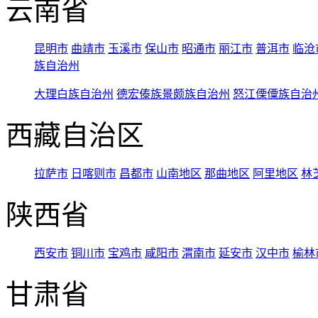
云南省
昆明市
曲靖市
玉溪市
保山市
昭通市
丽江市
普洱市
临沧
族自治州
大理白族自治州
德宏傣族景颇族自治州
怒江傈僳族自治
西藏自治区
拉萨市
日喀则市
昌都市
山南地区
那曲地区
阿里地区
林
陕西省
西安市
铜川市
宝鸡市
咸阳市
渭南市
延安市
汉中市
榆林
甘肃省