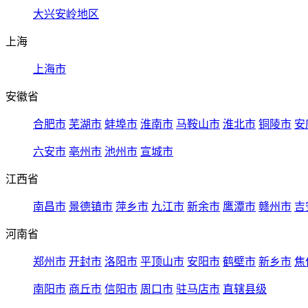
大兴安岭地区
上海
上海市
安徽省
合肥市
芜湖市
蚌埠市
淮南市
马鞍山市
淮北市
铜陵市
安
六安市
亳州市
池州市
宣城市
江西省
南昌市
景德镇市
萍乡市
九江市
新余市
鹰潭市
赣州市
吉
河南省
郑州市
开封市
洛阳市
平顶山市
安阳市
鹤壁市
新乡市
焦
南阳市
商丘市
信阳市
周口市
驻马店市
直辖县级