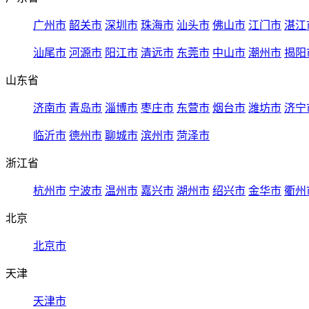
广州市
韶关市
深圳市
珠海市
汕头市
佛山市
江门市
湛江
汕尾市
河源市
阳江市
清远市
东莞市
中山市
潮州市
揭阳
山东省
济南市
青岛市
淄博市
枣庄市
东营市
烟台市
潍坊市
济宁
临沂市
德州市
聊城市
滨州市
菏泽市
浙江省
杭州市
宁波市
温州市
嘉兴市
湖州市
绍兴市
金华市
衢州
北京
北京市
天津
天津市