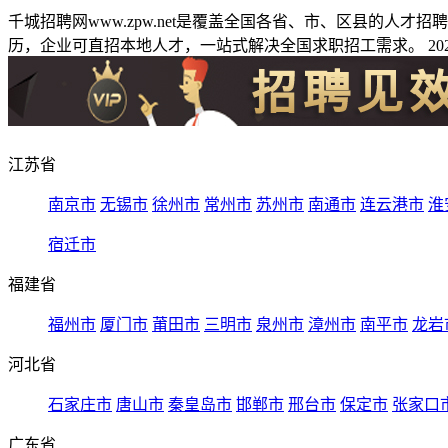
千城招聘网www.zpw.net是覆盖全国各省、市、区县的人
历，企业可直招本地人才，一站式解决全国求职招工需求。 2026
江苏省
南京市
无锡市
徐州市
常州市
苏州市
南通市
连云港市
淮
宿迁市
福建省
福州市
厦门市
莆田市
三明市
泉州市
漳州市
南平市
龙岩
河北省
石家庄市
唐山市
秦皇岛市
邯郸市
邢台市
保定市
张家口
广东省