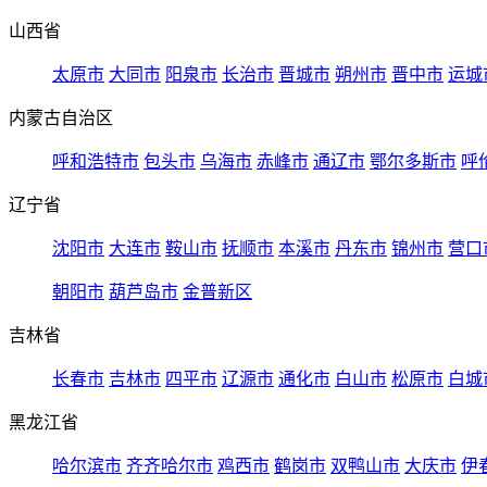
山西省
太原市
大同市
阳泉市
长治市
晋城市
朔州市
晋中市
运城
内蒙古自治区
呼和浩特市
包头市
乌海市
赤峰市
通辽市
鄂尔多斯市
呼
辽宁省
沈阳市
大连市
鞍山市
抚顺市
本溪市
丹东市
锦州市
营口
朝阳市
葫芦岛市
金普新区
吉林省
长春市
吉林市
四平市
辽源市
通化市
白山市
松原市
白城
黑龙江省
哈尔滨市
齐齐哈尔市
鸡西市
鹤岗市
双鸭山市
大庆市
伊