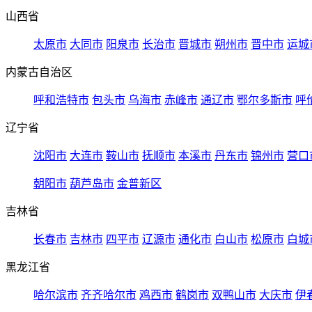
山西省
太原市
大同市
阳泉市
长治市
晋城市
朔州市
晋中市
运城
内蒙古自治区
呼和浩特市
包头市
乌海市
赤峰市
通辽市
鄂尔多斯市
呼
辽宁省
沈阳市
大连市
鞍山市
抚顺市
本溪市
丹东市
锦州市
营口
朝阳市
葫芦岛市
金普新区
吉林省
长春市
吉林市
四平市
辽源市
通化市
白山市
松原市
白城
黑龙江省
哈尔滨市
齐齐哈尔市
鸡西市
鹤岗市
双鸭山市
大庆市
伊