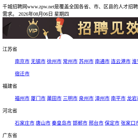
千城招聘网www.zpw.net是覆盖全国各省、市、区县的
需求。 2026年08月06日 星期四
江苏省
南京市
无锡市
徐州市
常州市
苏州市
南通市
连云港市
淮
宿迁市
福建省
福州市
厦门市
莆田市
三明市
泉州市
漳州市
南平市
龙岩
河北省
石家庄市
唐山市
秦皇岛市
邯郸市
邢台市
保定市
张家口
广东省