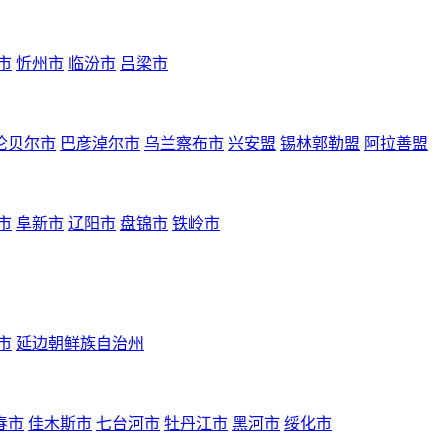
市
忻州市
临汾市
吕梁市
伦贝尔市
巴彦淖尔市
乌兰察布市
兴安盟
锡林郭勒盟
阿拉善盟
市
阜新市
辽阳市
盘锦市
铁岭市
市
延边朝鲜族自治州
春市
佳木斯市
七台河市
牡丹江市
黑河市
绥化市