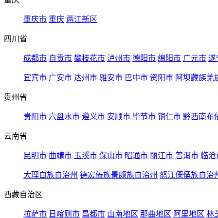
重庆市
重庆
两江新区
四川省
成都市
自贡市
攀枝花市
泸州市
德阳市
绵阳市
广元市
遂
宜宾市
广安市
达州市
雅安市
巴中市
资阳市
阿坝藏族羌
贵州省
贵阳市
六盘水市
遵义市
安顺市
毕节市
铜仁市
黔西南布
云南省
昆明市
曲靖市
玉溪市
保山市
昭通市
丽江市
普洱市
临沧
大理白族自治州
德宏傣族景颇族自治州
怒江傈僳族自治
西藏自治区
拉萨市
日喀则市
昌都市
山南地区
那曲地区
阿里地区
林