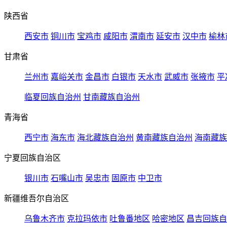
陕西省
西安市
铜川市
宝鸡市
咸阳市
渭南市
延安市
汉中市
榆林
甘肃省
兰州市
嘉峪关市
金昌市
白银市
天水市
武威市
张掖市
平
临夏回族自治州
甘南藏族自治州
青海省
西宁市
海东市
海北藏族自治州
黄南藏族自治州
海南藏族
宁夏回族自治区
银川市
石嘴山市
吴忠市
固原市
中卫市
新疆维吾尔自治区
乌鲁木齐市
克拉玛依市
吐鲁番地区
哈密地区
昌吉回族自