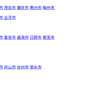
市
茂名市
肇庆市
惠州市
梅州市
市
云浮市
市
泰安市
威海市
日照市
莱芜市
市
舟山市
台州市
丽水市