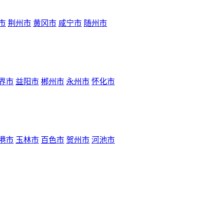
市
荆州市
黄冈市
咸宁市
随州市
界市
益阳市
郴州市
永州市
怀化市
港市
玉林市
百色市
贺州市
河池市