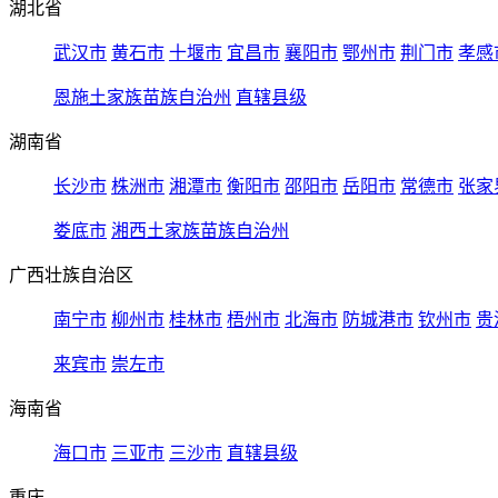
湖北省
武汉市
黄石市
十堰市
宜昌市
襄阳市
鄂州市
荆门市
孝感
恩施土家族苗族自治州
直辖县级
湖南省
长沙市
株洲市
湘潭市
衡阳市
邵阳市
岳阳市
常德市
张家
娄底市
湘西土家族苗族自治州
广西壮族自治区
南宁市
柳州市
桂林市
梧州市
北海市
防城港市
钦州市
贵
来宾市
崇左市
海南省
海口市
三亚市
三沙市
直辖县级
重庆