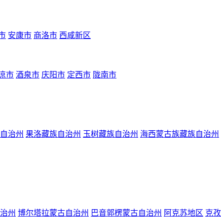
市
安康市
商洛市
西咸新区
凉市
酒泉市
庆阳市
定西市
陇南市
自治州
果洛藏族自治州
玉树藏族自治州
海西蒙古族藏族自治州
治州
博尔塔拉蒙古自治州
巴音郭楞蒙古自治州
阿克苏地区
克孜