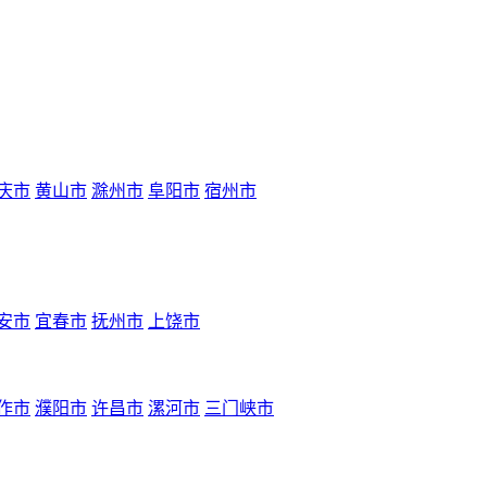
庆市
黄山市
滁州市
阜阳市
宿州市
安市
宜春市
抚州市
上饶市
作市
濮阳市
许昌市
漯河市
三门峡市