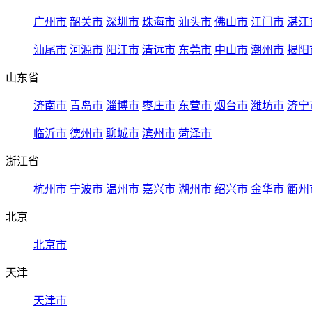
广州市
韶关市
深圳市
珠海市
汕头市
佛山市
江门市
湛江
汕尾市
河源市
阳江市
清远市
东莞市
中山市
潮州市
揭阳
山东省
济南市
青岛市
淄博市
枣庄市
东营市
烟台市
潍坊市
济宁
临沂市
德州市
聊城市
滨州市
菏泽市
浙江省
杭州市
宁波市
温州市
嘉兴市
湖州市
绍兴市
金华市
衢州
北京
北京市
天津
天津市